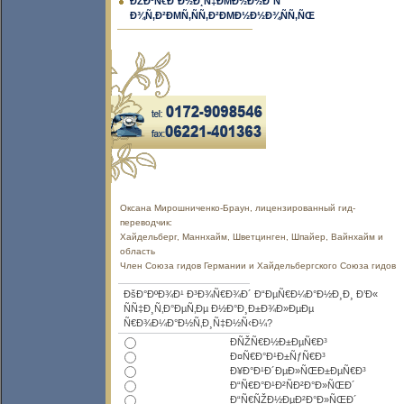
ÐŽÐ³Ñ€Ð°Ð½Ð¸Ñ‡ÐΜÐ½Ð½Ð°Ñ
Ð¾Ñ‚Ð²ÐΜÑ‚ÑÑ‚Ð²ÐΜÐ½Ð½Ð¾ÑÑ‚ÑŒ
Оксана Мирошниченко-Браун, лицензированный гид-
переводчик:
Хайдельберг, Маннхайм, Шветцинген, Шпайер, Вайнхайм и
область
Член Союза гидов Германии и Хайдельбергского Союза гидов
ÐšÐ°ÐºÐ¾Ð¹ Ð³Ð¾Ñ€Ð¾Ð´ Ð“ÐµÑ€Ð¼Ð°Ð½Ð¸Ð¸ Ð’Ð«
ÑÑ‡Ð¸Ñ‚Ð°ÐµÑ‚Ðµ Ð½Ð°Ð¸Ð±Ð¾Ð»ÐµÐµ
Ñ€Ð¾Ð¼Ð°Ð½Ñ‚Ð¸Ñ‡Ð½Ñ‹Ð¼?
ÐÑŽÑ€Ð½Ð±ÐµÑ€Ð³
Ð¤Ñ€Ð°Ð¹Ð±ÑƒÑ€Ð³
Ð¥Ð°Ð¹Ð´ÐµÐ»ÑŒÐ±ÐµÑ€Ð³
Ð“Ñ€Ð°Ð¹Ð²ÑÐ²Ð°Ð»ÑŒÐ´
Ð“Ñ€ÑŽÐ½ÐµÐ²Ð°Ð»ÑŒÐ´