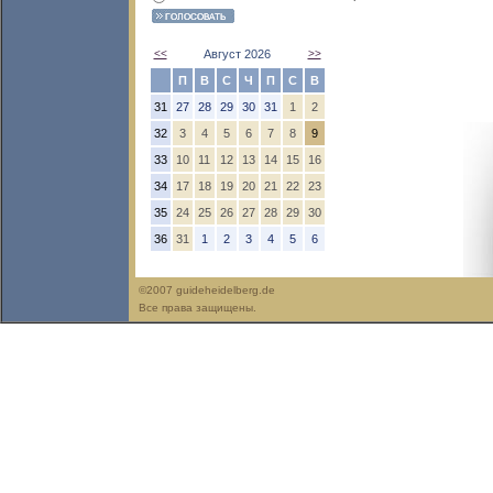
<<
Август 2026
>>
П
В
С
Ч
П
С
В
31
27
28
29
30
31
1
2
32
3
4
5
6
7
8
9
33
10
11
12
13
14
15
16
34
17
18
19
20
21
22
23
35
24
25
26
27
28
29
30
36
31
1
2
3
4
5
6
©2007 guideheidelberg.de
Все права защищены.