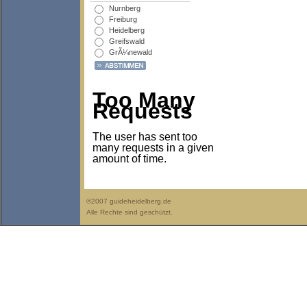
Nurnberg
Freiburg
Heidelberg
Greifswald
GrÃ¼newald
Too Many
Requests
The user has sent too
many requests in a given
amount of time.
©2007 guideheidelberg.de
Alle Rechte sind geschützt.