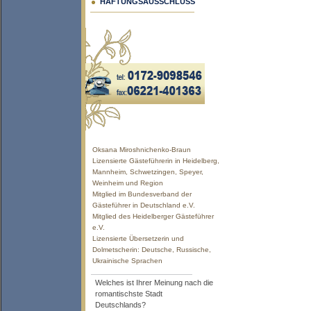
HAFTUNGSAUSSCHLUSS
Oksana Miroshnichenko-Braun
Lizensierte Gästeführerin in Heidelberg,
Mannheim, Schwetzingen, Speyer,
Weinheim und Region
Mitglied im Bundesverband der
Gästeführer in Deutschland e.V.
Mitglied des Heidelberger Gästeführer
e.V.
Lizensierte Übersetzerin und
Dolmetscherin: Deutsche, Russische,
Ukrainische Sprachen
Welches ist Ihrer Meinung nach die
romantischste Stadt
Deutschlands?