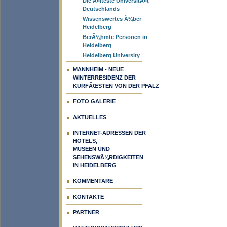
Die Ã¤lteste UniversitÃ¤t
Deutschlands
Wissenswertes Ã¼ber
Heidelberg
BerÃ¼hmte Personen in
Heidelberg
Heidelberg University
MANNHEIM - NEUE
WINTERRESIDENZ DER
KURFÃŒSTEN VON DER PFALZ
FOTO GALERIE
AKTUELLES
INTERNET-ADRESSEN DER
HOTELS,
MUSEEN UND
SEHENSWÃ¼RDIGKEITEN
IN HEIDELBERG
KOMMENTARE
KONTAKTE
PARTNER