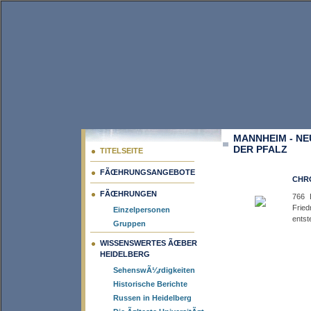
MANNHEIM - N
DER PFALZ
TITELSEITE
FÃŒHRUNGSANGEBOTE
CHRO
FÃŒHRUNGEN
766 
Fried
Einzelpersonen
entst
Gruppen
WISSENSWERTES ÃŒBER
HEIDELBERG
SehenswÃ¼rdigkeiten
Historische Berichte
Russen in Heidelberg