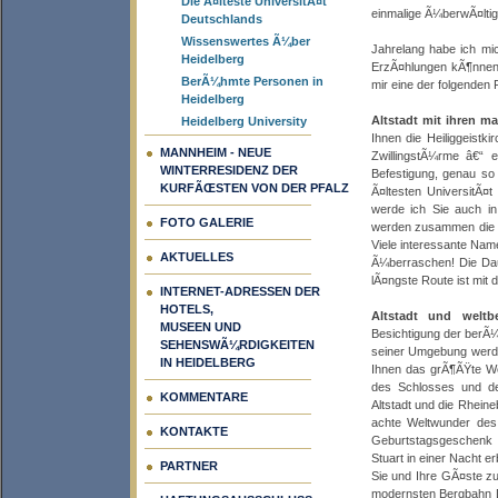
Die Ã¤lteste UniversitÃ¤t
einmalige Ã¼berwÃ¤ltig
Deutschlands
Wissenswertes Ã¼ber
Jahrelang habe ich mi
Heidelberg
ErzÃ¤hlungen kÃ¶nnen 
BerÃ¼hmte Personen in
mir eine der folgende
Heidelberg
Altstadt mit ihren ma
Heidelberg University
Ihnen die Heiliggeistk
MANNHEIM - NEUE
ZwillingstÃ¼rme â€“ e
WINTERRESIDENZ DER
Befestigung, genau so 
KURFÃŒSTEN VON DER PFALZ
Ã¤ltesten UniversitÃ¤
werde ich Sie auch in
FOTO GALERIE
werden zusammen die Je
Viele interessante Na
AKTUELLES
Ã¼berraschen! Die Dau
lÃ¤ngste Route ist mit
INTERNET-ADRESSEN DER
HOTELS,
Altstadt und weltb
MUSEEN UND
Besichtigung der berÃ
SEHENSWÃ¼RDIGKEITEN
seiner Umgebung werde
IN HEIDELBERG
Ihnen das grÃ¶ÃŸte W
des Schlosses und de
KOMMENTARE
Altstadt und die Rhein
achte Weltwunder des 
KONTAKTE
Geburtstagsgeschenk Fr
Stuart in einer Nacht 
PARTNER
Sie und Ihre GÃ¤ste z
modernsten Bergbahn D