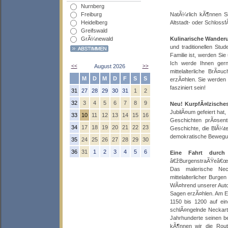
Nurnberg
Freiburg
NatÃ¼rlich kÃ¶nnen Si
Heidelberg
Altstadt- oder Schloss
Greifswald
GrÃ¼newald
Kulinarische Wander
und traditionellen Stu
Familie ist, werden Si
Ich werde Ihnen gern
<<
August 2026
>>
mittelalterliche BrÃ¤
M
D
M
D
F
S
S
erzÃ¤hlen. Sie werden 
fasziniert sein!
31
27
28
29
30
31
1
2
32
3
4
5
6
7
8
9
Neu! KurpfÃ¤lzisch
JubilÃ¤um gefeiert hat,
33
10
11
12
13
14
15
16
Geschichten prÃ¤sent
34
17
18
19
20
21
22
23
Geschichte, die BlÃ¼tez
demokratische Bewegun
35
24
25
26
27
28
29
30
36
31
1
2
3
4
5
6
Eine Fahrt durch
â€žBurgenstraÃŸeâ€œ, 
Das malerische Nec
mittelalterlicher Burg
WÃ¤hrend unserer Autot
Sagen erzÃ¤hlen. Am En
1150 bis 1200 auf ei
schlÃ¤ngelnde Neckarta
Jahrhunderte seinen b
kÃ¶nnen wir die Rou