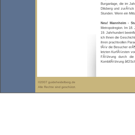
Burganlage, die im Jah
Dilsberg und zurÃ¼ck 
Stunden. Wenn ein Mitt
Neu! Mannheim - St
Metropolregion. Im 18. 
19. Jahrhundert beeinf
ich Ihnen die Geschic
ihren prachtvollen Pa
fÃ¼r die Besucher erÃ¶
letzten KurfÃ¼rsten v
FÃ¼hrung durch die
KombifÃ¼hrung â€žSchlo
©2007 guideheidelberg.de
Alle Rechte sind geschützt.