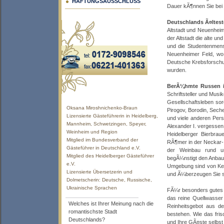
HAFTUNGSAUSSCHLUSS
Dauer kÃ¶nnen Sie bei
Deutschlands Ã¤ltest
Altstadt und Neuenheim
der Altstadt die alte un
und die Studentenmensa
Neuenheimer Feld, wo 
Deutsche Krebsforschu
wurden.
BerÃ¼hmte Russen i
Schriftsteller und Musi
Gesellschaftsleben sor
Oksana Miroshnichenko-Braun
Pirogov, Borodin, Sech
Lizensierte Gästeführerin in Heidelberg,
und viele anderen Pers
Mannheim, Schwetzingen, Speyer,
Alexander I. vergessen
Weinheim und Region
Heidelberger Bierbrau
Mitglied im Bundesverband der
RÃ¶mer in der Neckar- 
Gästeführer in Deutschland e.V.
der Weinbau rund um
Mitglied des Heidelberger Gästeführer
begÃ¼nstigt den Anbau
e.V.
Umgebung sind von Ken
Lizensierte Übersetzerin und
und Ã¼berzeugen Sie si
Dolmetscherin: Deutsche, Russische,
Ukrainische Sprachen
FÃ¼r besonders gutes B
das reine Quellwasser
Welches ist Ihrer Meinung nach die
Reinheitsgebot aus d
romantischste Stadt
bestehen. Wie das fris
Deutschlands?
und Ihre GÃ¤ste selbst