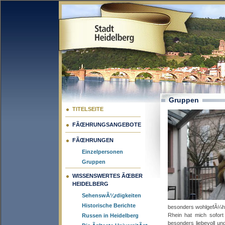
Gruppen
TITELSEITE
FÃŒHRUNGSANGEBOTE
FÃŒHRUNGEN
Einzelpersonen
Gruppen
WISSENSWERTES ÃŒBER
HEIDELBERG
SehenswÃ¼rdigkeiten
Historische Berichte
besonders wohlgefÃ¼hl
Rhein hat mich sofort
Russen in Heidelberg
besonders liebevoll un