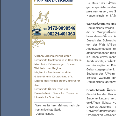
HAFTUNGSAUSSCHLUSS
Die Dauer der FÃ¼hru
gerne spezielle Inside
preiswert essen, wo S
Hause mitnehmen kÃ¶n
WeltberÃ¼hmtes Heid
Deutschlands werden S
die bei GruppenfÃ¼hr
besonderen GÃ¤ste. Ab
Besuch des Schlossho
von der Pfalz hÃ¶re
Apothekenmuseum zei
atemberaubenden Blick 
Oksana Miroshnichenko-Braun
ich Ihnen etwas mehr
Lizensierte Gästeführerin in Heidelberg,
Jahrhunderts, erzÃ¤hle
Mannheim, Schwetzingen, Speyer,
und der englischen Prin
Weinheim und Region
Geburtstagsgeschenk Fr
Mitglied im Bundesverband der
Buchung der FÃ¼hrun
Gästeführer in Deutschland e.V.
Schloss wandern mÃ
Mitglied des Heidelberger Gästeführer
Deutschlands fahren wo
e.V.
Lizensierte Übersetzerin und
Deutschlands Ã¤ltest
Dolmetscherin: Deutsche, Russische,
Geschichte der Unive
Ukrainische Sprachen
Studentenkarzers verb
grÃ¶ÃŸten Schatz v
Welches ist Ihrer Meinung nach die
UniversitÃ¤tskirc
romantischste Stadt
UniversitÃ¤tsprofesso
Deutschlands?
Orgelkonzert verbinden