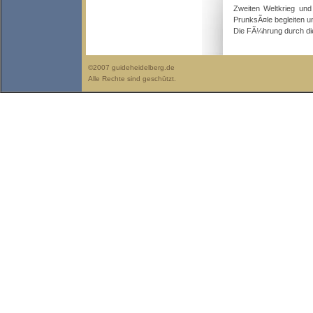
Zweiten Weltkrieg un
PrunksÃ¤le begleiten un
Die FÃ¼hrung durch di
©2007 guideheidelberg.de
Alle Rechte sind geschützt.