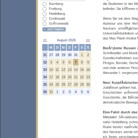
Nurnberg
die Studenten in der M
Freiburg
befindet. Sie kÃ¶nnen s
Heidelberg
Greifswald
Wenn Sie mit dem Wage
GrÃ¼newald
Autotour uns eine Ver
Neckars ermÃ¶gliche
UniversitÃ¤tskliniken
das Max Plank-Institut
<<
August 2026
>>
M
D
M
D
F
S
S
BerÃ¼hmte Russen i
Schriftsteller und Musi
31
27
28
29
30
31
1
2
Gesellschaftsleben sor
32
3
4
5
6
7
8
9
Pirogov, Borodin, Sech
und viele anderen Pers
33
10
11
12
13
14
15
16
Alexander I. vergessen
34
17
18
19
20
21
22
23
Neu! KurpfÃ¤lzisch
35
24
25
26
27
28
29
30
JubilÃ¤um gefeiert hat,
36
31
1
2
3
4
5
6
Geschichten prÃ¤sent
Geschichte, die BlÃ¼tez
demokratische Bewegun
Eine Fahrt durch das 
Mittelalter SÃ¼ddeuts
nahe Heidelberg schmÃ
Ruine besitzt natÃ¼rl
des Neckars werde Ich 
ich Ihnen verschieden