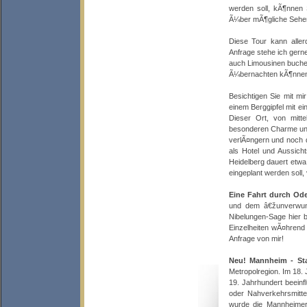
werden soll, kÃ¶nnen
Ã¼ber mÃ¶gliche Sehen
Diese Tour kann aller
Anfrage stehe ich gern
auch Limousinen buchen
Ã¼bernachten kÃ¶nnen
Besichtigen Sie mit m
einem Berggipfel mit e
Dieser Ort, von mitt
besonderen Charme und
verlÃ¤ngern und noch 
als Hotel und Aussich
Heidelberg dauert etwa
eingeplant werden soll,
Eine Fahrt durch Od
und dem â€žunverwund
Nibelungen-Sage hier 
Einzelheiten wÃ¤hrend
Anfrage von mir!
Neu! Mannheim - St
Metropolregion. Im 18. 
19. Jahrhundert beeinf
oder Nahverkehrsmitt
wurde die Mannheimer