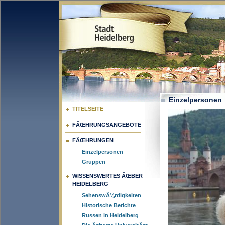
Einzelpersonen
TITELSEITE
FÃŒHRUNGSANGEBOTE
FÃŒHRUNGEN
Einzelpersonen
Gruppen
WISSENSWERTES ÃŒBER
HEIDELBERG
SehenswÃ¼rdigkeiten
Historische Berichte
Russen in Heidelberg