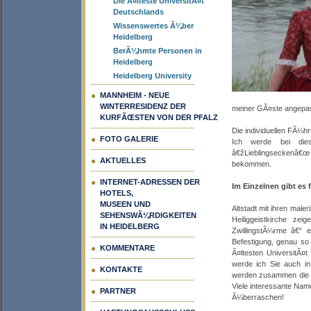
Die Ã¤lteste UniversitÃ¤t
Deutschlands
Wissenswertes Ã¼ber
Heidelberg
BerÃ¼hmte Personen in
Heidelberg
Heidelberg University
MANNHEIM - NEUE
WINTERRESIDENZ DER
meiner GÃ¤ste angepas
KURFÃŒSTEN VON DER PFALZ
Die individuellen FÃ¼h
FOTO GALERIE
Ich werde bei die
â€žLieblingseckenâ€
AKTUELLES
bekommen.
INTERNET-ADRESSEN DER
Im Einzelnen gibt es 
HOTELS,
MUSEEN UND
Altstadt mit ihren male
SEHENSWÃ¼RDIGKEITEN
Heiliggeistkirche ze
IN HEIDELBERG
ZwillingstÃ¼rme â€“ e
Befestigung, genau so 
KOMMENTARE
Ã¤ltesten UniversitÃ¤
werde ich Sie auch in
KONTAKTE
werden zusammen die Je
Viele interessante Na
PARTNER
Ã¼berraschen!