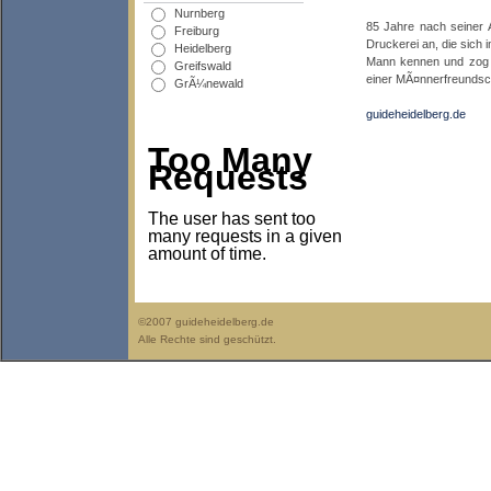
Nurnberg
85 Jahre nach seiner A
Freiburg
Druckerei an, die sich 
Heidelberg
Mann kennen und zog z
Greifswald
einer MÃ¤nnerfreundsch
GrÃ¼newald
guideheidelberg.de
Too Many
Requests
The user has sent too
many requests in a given
amount of time.
©2007 guideheidelberg.de
Alle Rechte sind geschützt.