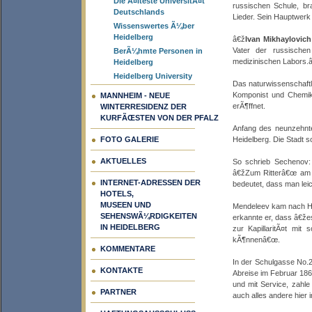
Die Ã¤lteste UniversitÃ¤t
russischen Schule, br
Deutschlands
Lieder. Sein Hauptwer
Wissenswertes Ã¼ber
Heidelberg
â€ž
Ivan Mikhaylovic
Vater der russischen
BerÃ¼hmte Personen in
medizinischen Labors
Heidelberg
Heidelberg University
Das naturwissenschaftl
Komponist und Chemike
MANNHEIM - NEUE
erÃ¶ffnet.
WINTERRESIDENZ DER
KURFÃŒSTEN VON DER PFALZ
Anfang des neunzehnte
FOTO GALERIE
Heidelberg. Die Stadt s
AKTUELLES
So schrieb Sechenov: 
â€žZum Ritterâ€œ am Pl
INTERNET-ADRESSEN DER
bedeutet, dass man lei
HOTELS,
MUSEEN UND
Mendeleev kam nach Hei
SEHENSWÃ¼RDIGKEITEN
erkannte er, dass â€že
IN HEIDELBERG
zur KapillaritÃ¤t mi
kÃ¶nnenâ€œ.
KOMMENTARE
In der Schulgasse No.2
KONTAKTE
Abreise im Februar 186
und mit Service, zahl
PARTNER
auch alles andere hier i