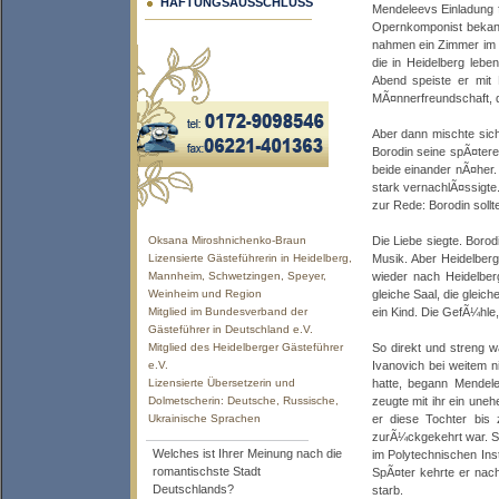
HAFTUNGSAUSSCHLUSS
Mendeleevs Einladung f
Opernkomponist bekannt
nahmen ein Zimmer im H
die in Heidelberg leb
Abend speiste er mit
MÃ¤nnerfreundschaft, d
Aber dann mischte sich
Borodin seine spÃ¤tere
beide einander nÃ¤her.
stark vernachlÃ¤ssigte
zur Rede: Borodin soll
Oksana Miroshnichenko-Braun
Die Liebe siegte. Boro
Lizensierte Gästeführerin in Heidelberg,
Musik. Aber Heidelberg
Mannheim, Schwetzingen, Speyer,
wieder nach Heidelber
Weinheim und Region
gleiche Saal, die gleic
Mitglied im Bundesverband der
ein Kind. Die GefÃ¼hle
Gästeführer in Deutschland e.V.
Mitglied des Heidelberger Gästeführer
So direkt und streng w
e.V.
Ivanovich bei weitem n
Lizensierte Übersetzerin und
hatte, begann Mendel
Dolmetscherin: Deutsche, Russische,
zeugte mit ihr ein une
Ukrainische Sprachen
er diese Tochter bis 
zurÃ¼ckgekehrt war. Sa
Welches ist Ihrer Meinung nach die
im Polytechnischen Ins
romantischste Stadt
SpÃ¤ter kehrte er nac
Deutschlands?
starb.