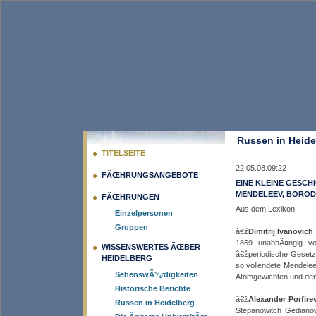
Russen in Heide
TITELSEITE
22.05.08.09:22
FÃŒHRUNGSANGEBOTE
EINE KLEINE GESC
MENDELEEV, BOROD
FÃŒHRUNGEN
Aus dem Lexikon:
Einzelpersonen
Gruppen
â€ž
Dimitrij Ivanovic
1869 unabhÃ¤ngig vo
WISSENSWERTES ÃŒBER
â€žperiodische Gesetz
HEIDELBERG
so vollendete Mendele
SehenswÃ¼rdigkeiten
Atomgewichten und de
Historische Berichte
â€ž
Alexander Porfire
Russen in Heidelberg
Stepanowitch Gedianow