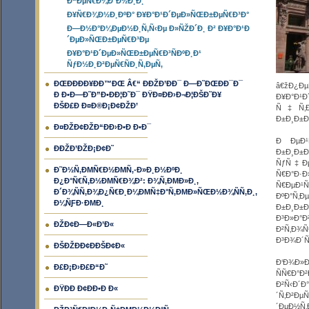
Ð“ÐµÑ€Ð¼Ð°Ð½Ð¸Ð¸
Ð¥Ñ€Ð¾Ð½Ð¸ÐºÐ° Ð¥Ð°Ð¹Ð´ÐµÐ»ÑŒÐ±ÐµÑ€Ð³Ð°
Ð—Ð½Ð°Ð¼ÐµÐ½Ð¸Ñ‚Ñ‹Ðµ Ð»ÑŽÐ´Ð¸ Ð² Ð¥Ð°Ð¹Ð
´ÐµÐ»ÑŒÐ±ÐµÑ€Ð³Ðµ
Ð¥Ð°Ð¹Ð´ÐµÐ»ÑŒÐ±ÐµÑ€Ð³ÑÐºÐ¸Ð¹
ÑƒÐ½Ð¸Ð²ÐµÑ€ÑÐ¸Ñ‚ÐµÑ‚
ÐŒÐÐÐÐ¥ÐÐ™ÐŒ Â€“ ÐÐŽÐ’ÐÐ¯ Ð—Ð˜ÐŒÐÐ¯Ð¯
â€žÐ¿Ð
Ð Ð•Ð—Ð˜Ð”Ð•ÐÐ¦Ð˜Ð¯ ÐŸÐ¤ÐÐ›Ð¬Ð¦ÐŠÐ˜Ð¥
Ð¥Ð°Ð¹Ð
ÐŠÐ£Ð Ð¤Ð®Ð¡Ð¢ÐŽÐ’
Ñ‡Ñ‚Ð¾ 
Ð±Ð¸Ð±Ð
Ð¤ÐŽÐ¢ÐŽÐ“ÐÐ›Ð•Ð Ð•Ð¯
Ð ÐµÐ¹
ÐÐŽÐ’ÐŽÐ¡Ð¢Ð˜
Ð±Ð¸Ð±
ÑƒÑ‡Ðµ
Ð˜Ð½Ñ‚ÐΜÑ€Ð½ÐΜÑ‚-Ð»Ð¸Ð½ÐºÐ¸
Ñ€Ð°Ð·
Ð¿Ð°Ñ€Ñ‚Ð½ÐΜÑ€Ð¾Ð²: Ð¾Ñ‚ÐΜÐ»Ð¸,
Ñ€ÐµÐ¹
Ð´Ð¾ÑÑ‚Ð¾Ð¿Ñ€Ð¸Ð¼ÐΜÑ‡Ð°Ñ‚ÐΜÐ»ÑŒÐ½Ð¾ÑÑ‚Ð¸,
ÐºÐ°Ñ‚
Ð¼ÑƑÐ·ÐΜÐ¸
Ð±Ð¸Ð
Ð³Ð»Ð°
ÐŽÐ¢Ð—Ð«Ð’Ð«
Ð²Ñ‚Ð¾Ñ€
Ð³Ð¾Ð´Ñ
ÐŠÐŽÐÐ¢ÐÐŠÐ¢Ð«
Ð‘Ð¾Ð»
Ð£Ð¡Ð›Ð£Ð“Ð˜
ÑÑ€Ð°Ð
Ð²Ñ‹Ð´
ÐŸÐÐ Ð¢ÐÐ•Ð Ð«
´Ñ‚Ð²Ð
´ÐµÐ½Ñ